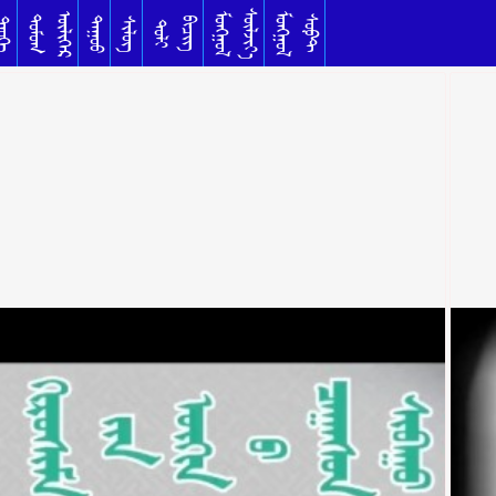
ᠰᠦᠯᠵᠢᠶ᠎ᠡ
ᠥᠯᠢᠭᠡᠷ
ᠮᠣᠩᠭᠣᠯ
ᠮᠣᠩᠭᠣᠯ
ᠳᠣᠮᠣᠭ
ᠰᠣᠹᠲ
ᠳᠠᠭᠤᠤ
ᠦᠬᠡ
ᠰᠢᠯᠦᠭ
ᠪᠢᠴᠢᠭ
ᠲᠣᠯᠢ