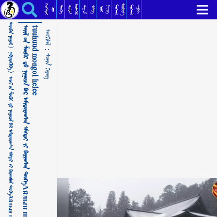
ᠠᠢᠯ ᠤᠨ ᠱᠦᠭᠦᠢ ᠳᠦ ᠨᠢᠭᠤᠴᠠ ᠪᠠᠷ ᠠᠮᠢᠳᠤᠷᠠᠭᠰᠠᠨ ᠡᠮᠡᠭᠲᠡᠢ ᠶᠢ ᠪᠠᠷᠢᠭᠰᠠᠨ ᠲᠡᠦᠬᠡАйлын шүүгээнд нууцаар амьдарсан эмэгтэйг барьсан түүх. Goe tuuhuud mongol helee ᠰᠣᠨᠢᠨ ᠬᠡᠷᠡᠭ
ᠬᠡᠦᠬᠡᠯᠳᠡᠢ
ᠰᠦᠯᠵᠢᠶ᠎ᠡ
ᠥᠯᠢᠭᠡᠷ
ᠮᠣᠩᠭᠣᠯ
ᠮᠣᠩᠭᠣᠯ
ᠳᠣᠮᠣᠭ
ᠳᠠᠭᠤᠤ
ᠲᠡᠦᠬᠡ
ᠪᠢᠴᠢᠭ
ᠰᠣᠹᠲ
ᠰᠢᠯᠦᠭ
ᠲᠣᠯᠢ
ᠺᠢᠨᠣ᠋
ᠲᠡᠷᠢᠭᠦᠨ ᠨᠢᠭᠤᠷ >
e
ᠠᠩᠭᠢᠯᠠᠯ：
ᠨᠡᠪᠲᠡᠷᠡᠭᠦᠯᠭᠡ >
ᠰᠣᠨᠢᠨ ᠬᠡᠷᠡᠭ