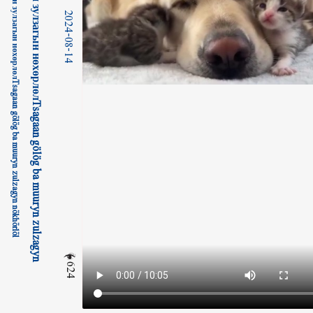
ᠴᠠᠭᠠᠨ ᠭᠥᠯᠥᠭᠡ ᠪᠠ ᠮᠤᠤᠷ ᠦᠨ ᠵᠤᠯᠵᠠᠭ᠎ᠠ ᠶᠢᠨ ᠨᠥᠬᠥᠷᠯᠡᠯ Цагаан гөлөг ба муурын зулзагын нөхөрлөлTsagaan gölög ba muuryn zulzagyn nökhörlöl
2024-08-14
624