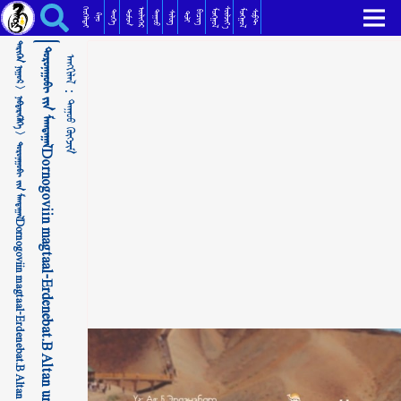
ᠳᠣᠷᠣᠨᠠᠭᠣᠪᠢ ᠶ᠋ᠢᠨ ᠮᠠᠭᠲᠠᠭᠠᠯDornogoviin magtaal-Erdenebat.B Altan urag _ Дорноговийн магтаал ᠳᠠᠭᠤᠤ ᠬᠥᠭᠵᠢᠮ
ᠬᠡᠦᠬᠡᠯᠳᠡᠢ
ᠰᠦᠯᠵᠢᠶ᠎ᠡ
ᠥᠯᠢᠭᠡᠷ
ᠮᠣᠩᠭᠣᠯ
ᠮᠣᠩᠭᠣᠯ
ᠳᠣᠮᠣᠭ
ᠳᠠᠭᠤᠤ
ᠲᠡᠦᠬᠡ
ᠪᠢᠴᠢᠭ
ᠰᠣᠹᠲ
ᠰᠢᠯᠦᠭ
ᠲᠣᠯᠢ
ᠺᠢᠨᠣ᠋
ᠲᠡᠷᠢᠭᠦᠨ ᠨᠢᠭᠤᠷ >
ᠳᠣᠷᠣᠨᠠᠭᠣᠪᠢ ᠶ᠋ᠢᠨ ᠮᠠᠭᠲᠠᠭᠠᠯDornogoviin magtaal-Erdenebat.B Altan urag _ Дорноговийн магтаал
ᠠᠩᠭᠢᠯᠠᠯ：
ᠨᠡᠪᠲᠡᠷᠡᠭᠦᠯᠭᠡ >
ᠳᠠᠭᠤᠤ ᠬᠥᠭᠵᠢᠮ
ᠳᠣᠷᠣᠨᠠᠭᠣᠪᠢ ᠶ᠋ᠢᠨ ᠮᠠᠭᠲᠠᠭᠠᠯDornogoviin magtaal-Erdenebat.B Altan urag _ Дорноговийн магтаал