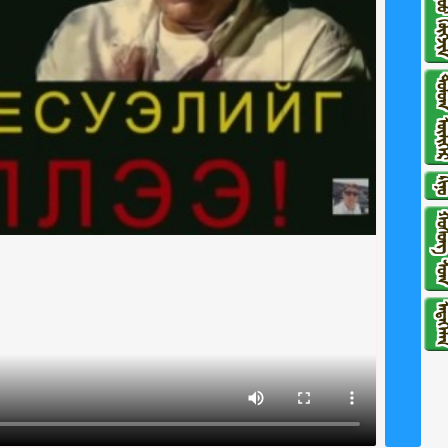
ᠳᠠᠭᠤᠤ ᠬᠥ
ᠳᠣᠮᠣᠭ ᠦᠯ
ᠺᠢᠨ
ᠬᠣᠱᠣᠩ 
ᠮᠡᠳᠡᠭᠡ