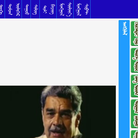
ᠰᠦᠯᠵᠢᠶ᠎ᠡ
ᠥᠯᠢᠭᠡᠷ
ᠮᠣᠩᠭᠣᠯ
ᠮᠣᠩᠭᠣᠯ
ᠳᠣᠮᠣᠭ
ᠰᠣᠹᠲ
ᠳᠠᠭᠤᠤ
ᠦᠬᠡ
ᠰᠢᠯᠦᠭ
ᠪᠢᠴᠢᠭ
ᠲᠣᠯᠢ
ᠠᠩᠭᠢᠯᠠᠯ
ᠬᠡᠤᠬᠡᠯᠳᠡᠢ 
ᠲᠡᠦᠬᠡ ᠰ
ᠵᠠᠩ ᠦ
ᠲᠣᠷᠭᠠᠨ ᠵᠢ