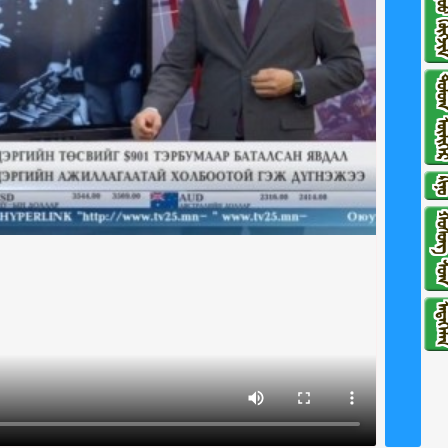
ᠳᠠᠭᠤᠤ ᠬᠥ
ᠳᠣᠮᠣᠭ ᠦᠯ
ᠺᠢᠨ
ᠬᠣᠱᠣᠩ 
ᠮᠡᠳᠡᠭᠡ