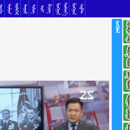
ᠰᠦᠯᠵᠢᠶ᠎ᠡ
ᠥᠯᠢᠭᠡᠷ
ᠮᠣᠩᠭᠣᠯ
ᠮᠣᠩᠭᠣᠯ
ᠳᠣᠮᠣᠭ
ᠰᠣᠹᠲ
ᠳᠠᠭᠤᠤ
ᠦᠬᠡ
ᠰᠢᠯᠦᠭ
ᠪᠢᠴᠢᠭ
ᠲᠣᠯᠢ
ᠠᠩᠭᠢᠯᠠᠯ
ᠬᠡᠤᠬᠡᠯᠳᠡᠢ 
ᠲᠡᠦᠬᠡ ᠰ
ᠵᠠᠩ ᠦ
ᠲᠣᠷᠭᠠᠨ ᠵᠢ