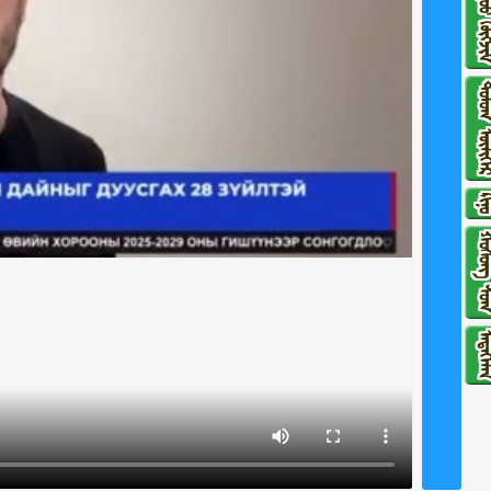
ᠳᠠᠭᠤᠤ ᠬᠥ
ᠳᠣᠮᠣᠭ ᠦᠯ
ᠺᠢᠨ
ᠬᠣᠱᠣᠩ 
ᠮᠡᠳᠡᠭᠡ