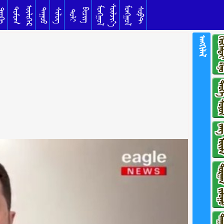
ᠰᠦᠯᠵᠢᠶ᠎ᠡ
ᠥᠯᠢᠭᠡᠷ
ᠮᠣᠩᠭᠣᠯ
ᠮᠣᠩᠭᠣᠯ
ᠳᠣᠮᠣᠭ
ᠰᠣᠹᠲ
ᠳᠠᠭᠤᠤ
ᠦᠬᠡ
ᠰᠢᠯᠦᠭ
ᠪᠢᠴᠢᠭ
ᠲᠣᠯᠢ
ᠠᠩᠭᠢᠯᠠᠯ
ᠬᠡᠤᠬᠡᠯᠳᠡᠢ 
ᠲᠡᠦᠬᠡ ᠰ
ᠵᠠᠩ ᠦ
ᠲᠣᠷᠭᠠᠨ ᠵᠢ