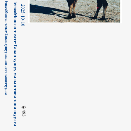
ᠮᠣᠩᠭᠣᠯ ᠲᠡᠮᠡᠭᠡ-ᠲᠠᠪᠤᠨ ᠬᠣᠰᠢᠭᠤ ᠮᠠᠯ ᠤ᠋ᠨ ᠲᠣᠪᠴᠢ ᠲᠠᠨᠢᠯᠴᠠᠭᠤᠯᠭ᠎ᠠ-ᠳᠣᠯᠣᠳ • ᠨᠠᠮᠵᠢᠯMongol temeeМонгол тэмээ-Таван хушуу малын товч танилчуулга
ᠮᠣᠩᠭᠣᠯ ᠲᠡᠮᠡᠭᠡ-ᠲᠠᠪᠤᠨ ᠬᠣᠰᠢᠭᠤ ᠮᠠᠯ ᠤ᠋ᠨ ᠲᠣᠪᠴᠢ ᠲᠠᠨᠢᠯᠴᠠᠭᠤᠯᠭ᠎ᠠ-ᠳᠣᠯᠣᠳ • ᠨᠠᠮᠵᠢᠯMongol temeeМонгол тэмээ-Таван хушуу малын товч танилчуулга
2025-10-10
493