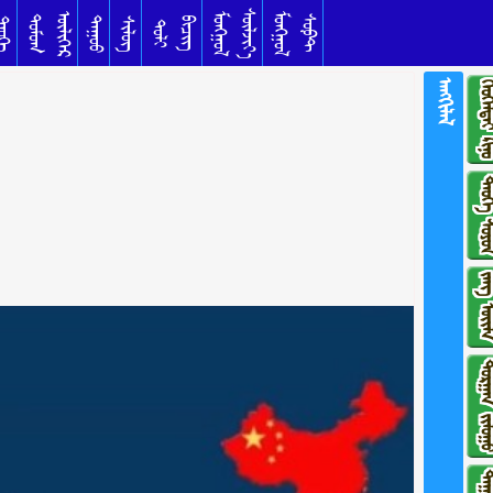
ᠰᠦᠯᠵᠢᠶ᠎ᠡ
ᠥᠯᠢᠭᠡᠷ
ᠮᠣᠩᠭᠣᠯ
ᠮᠣᠩᠭᠣᠯ
ᠳᠣᠮᠣᠭ
ᠰᠣᠹᠲ
ᠳᠠᠭᠤᠤ
ᠦᠬᠡ
ᠰᠢᠯᠦᠭ
ᠪᠢᠴᠢᠭ
ᠲᠣᠯᠢ
ᠠᠩᠭᠢᠯᠠᠯ
ᠬᠡᠤᠬᠡᠯᠳᠡᠢ 
ᠲᠡᠦᠬᠡ ᠰ
ᠵᠠᠩ ᠦ
ᠲᠣᠷᠭᠠᠨ ᠵᠢ