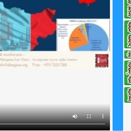
ᠳᠠᠭᠤᠤ ᠬᠥ
ᠳᠣᠮᠣᠭ ᠦᠯ
ᠺᠢᠨ
ᠬᠣᠱᠣᠩ 
ᠮᠡᠳᠡᠭᠡ