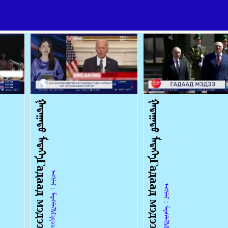
ᠭᠠᠳᠠᠭᠠᠳᠤ ᠮᠡᠳᠡᠭᠡГадаад мэдээ 2024.6.3
ᠭᠠᠳᠠᠭᠠᠳᠤ ᠮᠡᠳᠡᠭᠡГадаад мэдээ 2024.05.31
ᠠᠩᠭᠢᠯᠠᠯ：ᠮᠡᠳᠡᠭᠡᠯᠡᠯМэдээлэл 2024-06-03